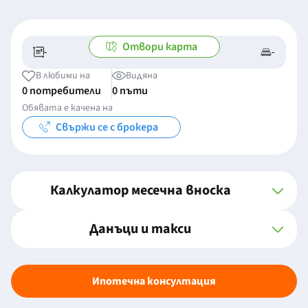
Отвори карта
-
-
-/-
-
В любими на
Видяна
0 потребители
0 пъти
Обявата е качена на
Свържи се с брокера
Калкулатор месечна вноска
Данъци и такси
Ипотечна консултация