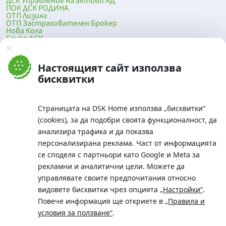
ДСК Управление на активи АД
ПОК ДСК РОДИНА
ОТП Лизинг
ОТП Застрахователен Брокер
Нова Кола
Банка ДСК
DSK Mobile
Оферти за продажба от Банка ДСК
Клонова мрежа и банкомати
Настоящият сайт използва
До началото на страницата
бисквитки
Страницата на DSK Home използва „бисквитки“
(cookies), за да подобри своята функционалност, да
анализира трафика и да показва
персонализирана реклама. Част от информацията
се споделя с партньори като Google и Meta за
рекламни и аналитични цели. Можете да
Телефон:
управлявате своите предпочитания относно
0700 10 375 / *2375
видовете бисквитки чрез опцията
„Настройки“
.
Aдрес:
Повече информация ще откриете в
„Правила и
Московска No.19 / ул. Г. Бенковски No. 5, София 1036
условия за ползване“
.
SWIFT/BIC: