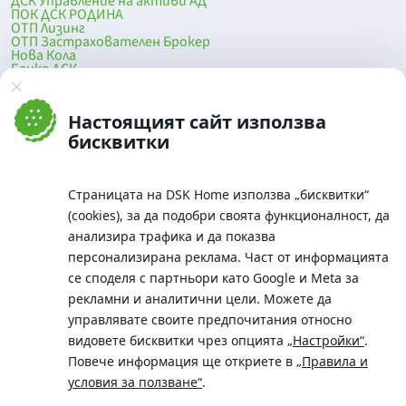
ДСК Управление на активи АД
ПОК ДСК РОДИНА
ОТП Лизинг
ОТП Застрахователен Брокер
Нова Кола
Банка ДСК
DSK Mobile
Оферти за продажба от Банка ДСК
Клонова мрежа и банкомати
Настоящият сайт използва
До началото на страницата
бисквитки
Страницата на DSK Home използва „бисквитки“
(cookies), за да подобри своята функционалност, да
анализира трафика и да показва
персонализирана реклама. Част от информацията
се споделя с партньори като Google и Meta за
рекламни и аналитични цели. Можете да
Телефон:
управлявате своите предпочитания относно
0700 10 375 / *2375
видовете бисквитки чрез опцията
„Настройки“
.
Aдрес:
Повече информация ще откриете в
„Правила и
Московска No.19 / ул. Г. Бенковски No. 5, София 1036
условия за ползване“
.
SWIFT/BIC: