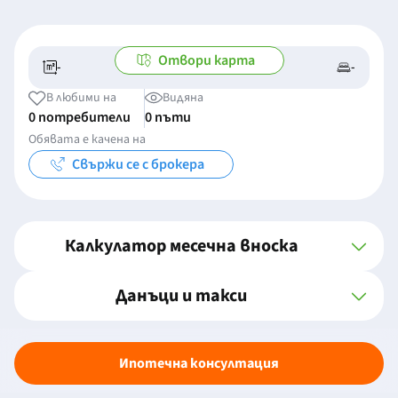
Отвори карта
-
-
-/-
-
В любими на
Видяна
0 потребители
0 пъти
Обявата е качена на
Свържи се с брокера
Калкулатор месечна вноска
Данъци и такси
Ипотечна консултация