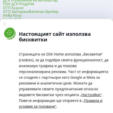
ДСК Управление на активи АД
ПОК ДСК РОДИНА
ОТП Лизинг
ОТП Застрахователен Брокер
Нова Кола
Банка ДСК
DSK Mobile
Оферти за продажба от Банка ДСК
Клонова мрежа и банкомати
Настоящият сайт използва
До началото на страницата
бисквитки
Страницата на DSK Home използва „бисквитки“
(cookies), за да подобри своята функционалност, да
анализира трафика и да показва
персонализирана реклама. Част от информацията
се споделя с партньори като Google и Meta за
рекламни и аналитични цели. Можете да
Телефон:
управлявате своите предпочитания относно
0700 10 375 / *2375
видовете бисквитки чрез опцията
„Настройки“
.
Aдрес:
Повече информация ще откриете в
„Правила и
Московска No.19 / ул. Г. Бенковски No. 5, София 1036
условия за ползване“
.
SWIFT/BIC: