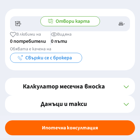
Отвори карта
-
-
-/-
-
В любими на
Видяна
0 потребители
0 пъти
Обявата е качена на
Свържи се с брокера
Калкулатор месечна вноска
Данъци и такси
Ипотечна консултация