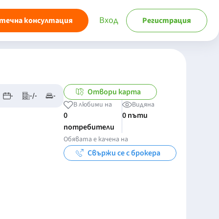
Вход
течна консултация
Регистрация
Отвори карта
-
-/-
-
В любими на
Видяна
0
0 пъти
потребители
Обявата е качена на
Свържи се с брокера