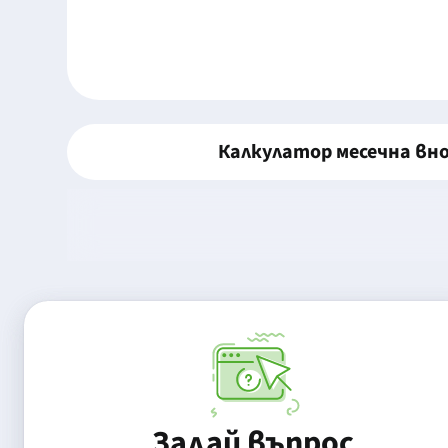
Калкулатор месечна вн
Задай въпрос