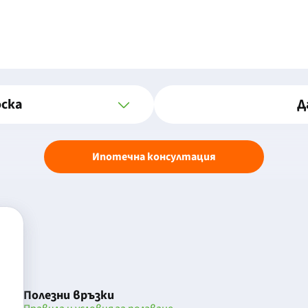
оска
Д
Ипотечна консултация
Полезни връзки