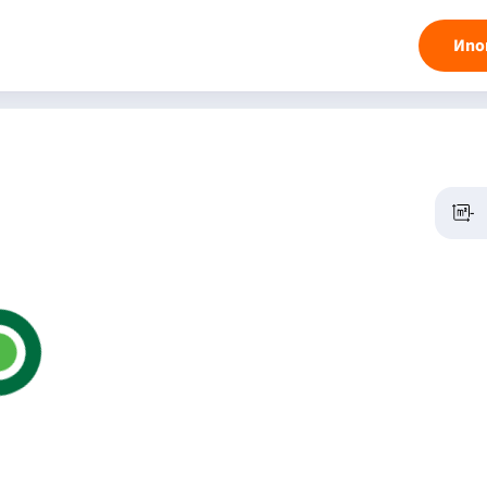
Ипо
-