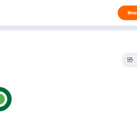
Ипо
-