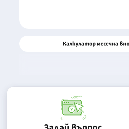
Калкулатор месечна вн
Задай въпрос