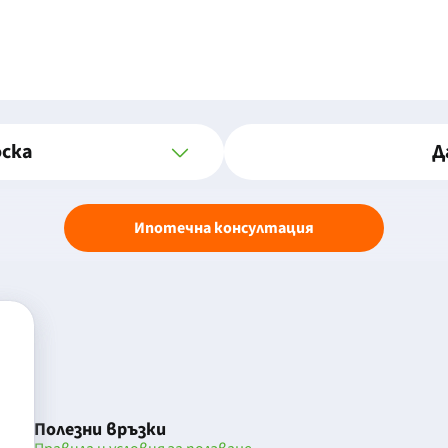
оска
Д
Ипотечна консултация
Полезни връзки