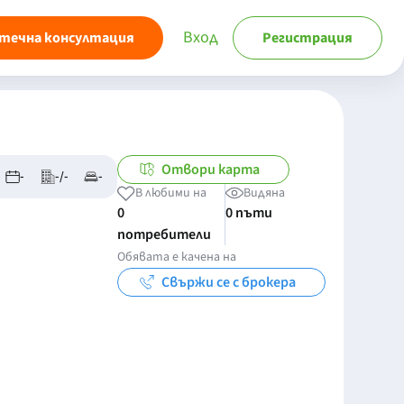
Вход
течна консултация
Регистрация
Отвори карта
-
-/-
-
В любими на
Видяна
0
0 пъти
потребители
Обявата е качена на
Свържи се с брокера