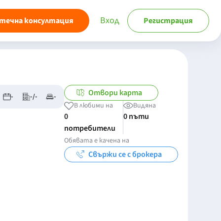
Вход
течна консултация
Регистрация
Отвори карта
-
-/-
-
В любими на
Видяна
0
0 пъти
потребители
Обявата е качена на
Свържи се с брокера