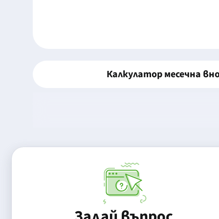
Калкулатор месечна вн
Задай въпрос