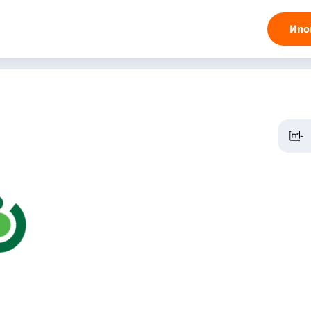
Ипо
-