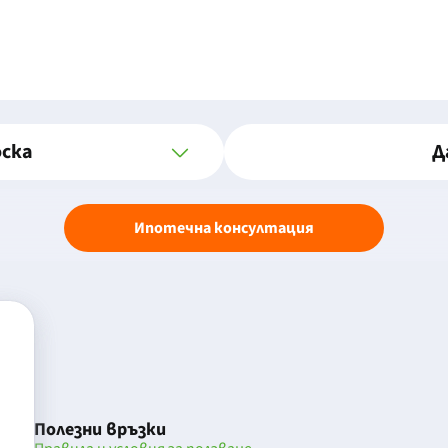
оска
Д
Ипотечна консултация
Полезни връзки