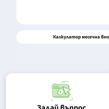
Калкулатор месечна вн
Задай въпрос