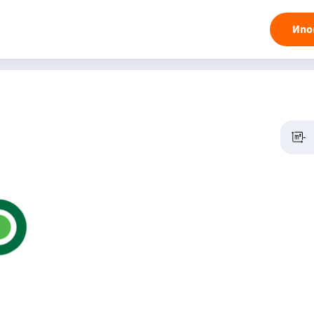
Ипо
-