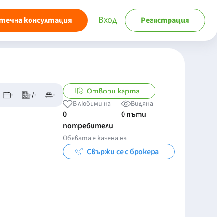
Вход
течна консултация
Регистрация
Отвори карта
-
-/-
-
В любими на
Видяна
0
0 пъти
потребители
Обявата е качена на
Свържи се с брокера