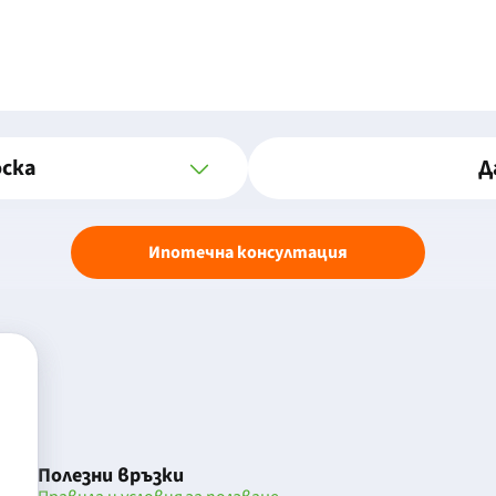
оска
Д
Ипотечна консултация
Полезни връзки