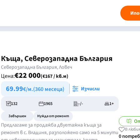
Ипо
Къща, Северозападна България
Северозападна България, Ловеч
€22 000
Цена:
(€167 / кв.м)
69.99
€/м.
(360 месеца)
Изчисли
132
1965
-/-
1+
Завършен
Нужда от ремонт
От
Предлагаме за продажба двуетажна къща за
В люби
ремонт в с. Владиня, разположено само на 5 минути
0 потре