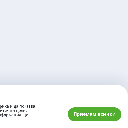
фика и да показва
литични цели.
Приемам всички
информация ще
© 2026 „Банка ДСК“ АД