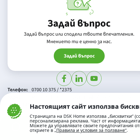
Задай въпрос
Задай въпрос или сподели твоите впечатления.
Mнението ти е ценно за нас.
Задай въпрос
Телефон:
0700 10 375 / *2375
Aдрес:
Московска No.19 / ул. Г. Бенковски No. 5, София 1
SWIFT/BIC:
BIC/SWIFT на Банка ДСК: STSABGSF
Настоящият сайт използва биск
Страницата на DSK Home използва „бисквитки“ (co
персонализирана реклама. Част от информацията 
Можете да управлявате своите предпочитания от
откриете в
„Правила и условия за ползване“
.