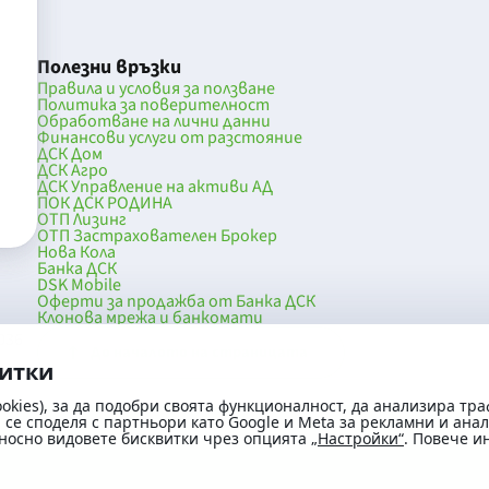
Полезни връзки
Правила и условия за ползване
Политика за поверителност
Обработване на лични данни
Финансови услуги от разстояние
ДСК Дом
ДСК Агро
ДСК Управление на активи АД
ПОК ДСК РОДИНА
ОТП Лизинг
ОТП Застрахователен Брокер
Нова Кола
Банка ДСК
DSK Mobile
Оферти за продажба от Банка ДСК
Клонова мрежа и банкомати
036
До началото на страницата
витки
okies), за да подобри своята функционалност, да анализира тра
се споделя с партньори като Google и Meta за рекламни и ана
носно видовете бисквитки чрез опцията
„Настройки“
. Повече 