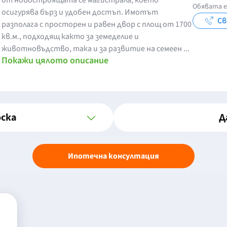
от новостроящата се магистрала, което
Обявата е
осигурява бърз и удобен достъп. Имотът
Св
разполага с просторен и равен двор с площ от 1700
кв.м., подходящ както за земеделие и
животновъдство, така и за развитие на семеен ...
Покажи цялото описание
оска
Д
Ипотечна консултация