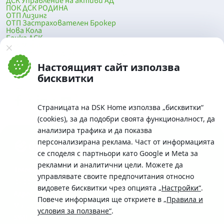
ДСК Управление на активи АД
ПОК ДСК РОДИНА
ОТП Лизинг
ОТП Застрахователен Брокер
Нова Кола
Банка ДСК
DSK Mobile
Оферти за продажба от Банка ДСК
Клонова мрежа и банкомати
Настоящият сайт използва
До началото на страницата
бисквитки
Страницата на DSK Home използва „бисквитки“
(cookies), за да подобри своята функционалност, да
анализира трафика и да показва
персонализирана реклама. Част от информацията
се споделя с партньори като Google и Meta за
рекламни и аналитични цели. Можете да
Телефон:
управлявате своите предпочитания относно
0700 10 375 / *2375
видовете бисквитки чрез опцията
„Настройки“
.
Aдрес:
Повече информация ще откриете в
„Правила и
Московска No.19 / ул. Г. Бенковски No. 5, София 1036
условия за ползване“
.
SWIFT/BIC: