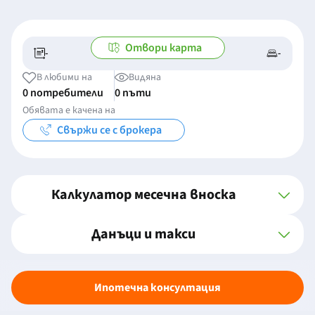
Отвори карта
-
-
-/-
-
В любими на
Видяна
0 потребители
0 пъти
Обявата е качена на
Свържи се с брокера
Калкулатор месечна вноска
Данъци и такси
Ипотечна консултация