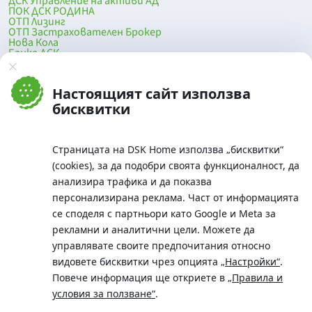
ДСК Управление на активи АД
ПОК ДСК РОДИНА
ОТП Лизинг
ОТП Застрахователен Брокер
Нова Кола
Банка ДСК
DSK Mobile
Оферти за продажба от Банка ДСК
Клонова мрежа и банкомати
Настоящият сайт използва
До началото на страницата
бисквитки
Страницата на DSK Home използва „бисквитки“
(cookies), за да подобри своята функционалност, да
анализира трафика и да показва
персонализирана реклама. Част от информацията
се споделя с партньори като Google и Meta за
рекламни и аналитични цели. Можете да
Телефон:
управлявате своите предпочитания относно
0700 10 375 / *2375
видовете бисквитки чрез опцията
„Настройки“
.
Aдрес:
Повече информация ще откриете в
„Правила и
Московска No.19 / ул. Г. Бенковски No. 5, София 1036
условия за ползване“
.
SWIFT/BIC: