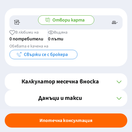
Отвори карта
-
-
-/-
-
В любими на
Видяна
0 потребители
0 пъти
Обявата е качена на
Свържи се с брокера
Калкулатор месечна вноска
Данъци и такси
Ипотечна консултация