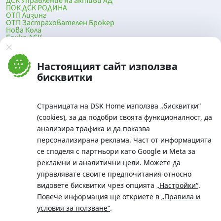
ДСК Управление на активи АД
ПОК ДСК РОДИНА
ОТП Лизинг
ОТП Застрахователен Брокер
Нова Кола
Банка ДСК
DSK Mobile
Оферти за продажба от Банка ДСК
Клонова мрежа и банкомати
Настоящият сайт използва
До началото на страницата
бисквитки
Страницата на DSK Home използва „бисквитки“
(cookies), за да подобри своята функционалност, да
анализира трафика и да показва
персонализирана реклама. Част от информацията
се споделя с партньори като Google и Meta за
рекламни и аналитични цели. Можете да
Телефон:
управлявате своите предпочитания относно
0700 10 375 / *2375
видовете бисквитки чрез опцията
„Настройки“
.
Aдрес:
Повече информация ще откриете в
„Правила и
Московска No.19 / ул. Г. Бенковски No. 5, София 1036
условия за ползване“
.
SWIFT/BIC: