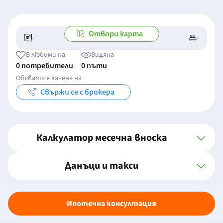
Отвори карта
-
-
-/-
-
В любими на
Видяна
0 потребители
0 пъти
Обявата е качена на
Свържи се с брокера
Калкулатор месечна вноска
Данъци и такси
Ипотечна консултация