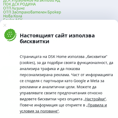
ДСК Управление на активи АД
ПОК ДСК РОДИНА
ОТП Лизинг
ОТП Застрахователен Брокер
Нова Кола
Банка ДСК
DSK Mobile
Оферти за продажба от Банка ДСК
Клонова мрежа и банкомати
Настоящият сайт използва
До началото на страницата
бисквитки
Страницата на DSK Home използва „бисквитки“
(cookies), за да подобри своята функционалност, да
анализира трафика и да показва
персонализирана реклама. Част от информацията
се споделя с партньори като Google и Meta за
рекламни и аналитични цели. Можете да
Телефон:
управлявате своите предпочитания относно
0700 10 375 / *2375
видовете бисквитки чрез опцията
„Настройки“
.
Aдрес:
Повече информация ще откриете в
„Правила и
Московска No.19 / ул. Г. Бенковски No. 5, София 1036
условия за ползване“
.
SWIFT/BIC: