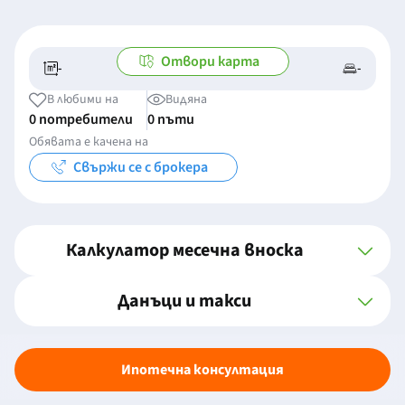
Отвори карта
-
-
-/-
-
В любими на
Видяна
0 потребители
0 пъти
Обявата е качена на
Свържи се с брокера
Калкулатор месечна вноска
Данъци и такси
Ипотечна консултация