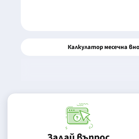
Калкулатор месечна вн
Задай въпрос