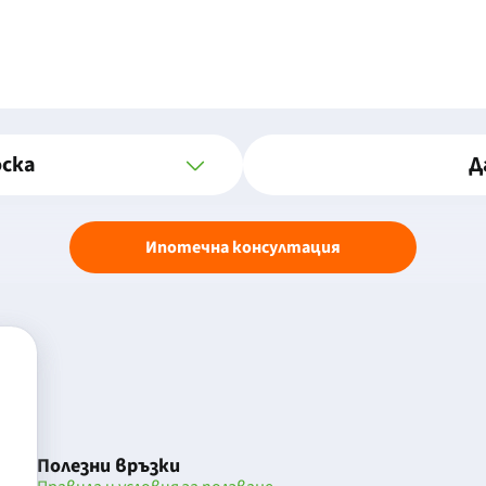
оска
Д
Ипотечна консултация
Полезни връзки