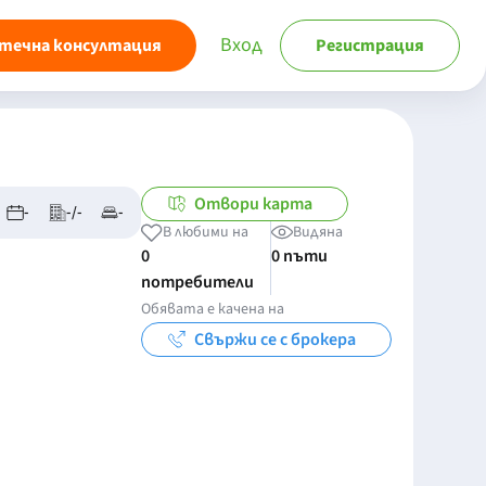
Вход
течна консултация
Регистрация
Отвори карта
-
-/-
-
В любими на
Видяна
0
0 пъти
потребители
Обявата е качена на
Свържи се с брокера