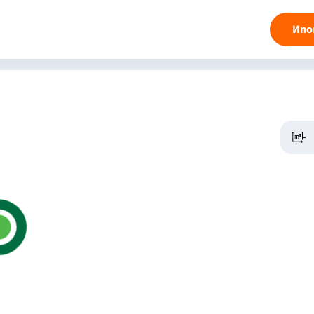
Ипо
-