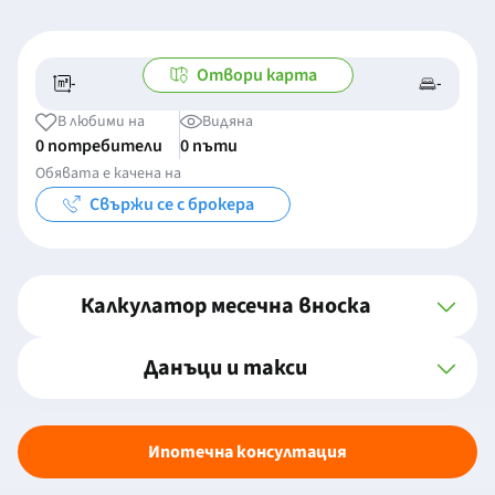
Отвори карта
-
-
-/-
-
В любими на
Видяна
0 потребители
0 пъти
Обявата е качена на
Свържи се с брокера
Калкулатор месечна вноска
Данъци и такси
Ипотечна консултация