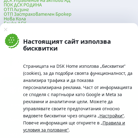
ДСК Управление на активи АД
ПОК ДСК РОДИНА
ОТП Лизинг
ОТП Застрахователен Брокер
Нова Кола
Банка ДСК
DSK Mobile
Оферти за продажба от Банка ДСК
Клонова мрежа и банкомати
Настоящият сайт използва
До началото на страницата
бисквитки
Страницата на DSK Home използва „бисквитки“
(cookies), за да подобри своята функционалност, да
анализира трафика и да показва
персонализирана реклама. Част от информацията
се споделя с партньори като Google и Meta за
рекламни и аналитични цели. Можете да
Телефон:
управлявате своите предпочитания относно
0700 10 375 / *2375
видовете бисквитки чрез опцията
„Настройки“
.
Aдрес:
Повече информация ще откриете в
„Правила и
Московска No.19 / ул. Г. Бенковски No. 5, София 1036
условия за ползване“
.
SWIFT/BIC: