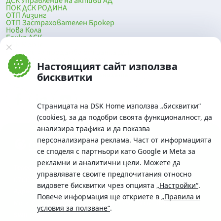
ДСК Управление на активи АД
ПОК ДСК РОДИНА
ОТП Лизинг
ОТП Застрахователен Брокер
Нова Кола
Банка ДСК
DSK Mobile
Оферти за продажба от Банка ДСК
Клонова мрежа и банкомати
Настоящият сайт използва
До началото на страницата
бисквитки
Страницата на DSK Home използва „бисквитки“
(cookies), за да подобри своята функционалност, да
анализира трафика и да показва
персонализирана реклама. Част от информацията
се споделя с партньори като Google и Meta за
рекламни и аналитични цели. Можете да
Телефон:
управлявате своите предпочитания относно
0700 10 375 / *2375
видовете бисквитки чрез опцията
„Настройки“
.
Aдрес:
Повече информация ще откриете в
„Правила и
Московска No.19 / ул. Г. Бенковски No. 5, София 1036
условия за ползване“
.
SWIFT/BIC: