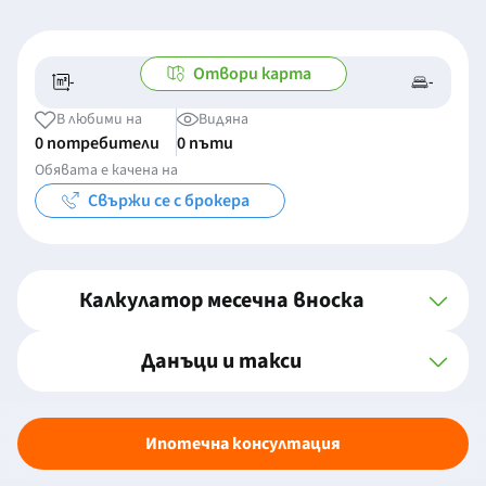
Отвори карта
-
-
-/-
-
В любими на
Видяна
0 потребители
0 пъти
Обявата е качена на
Свържи се с брокера
Калкулатор месечна вноска
Данъци и такси
Ипотечна консултация