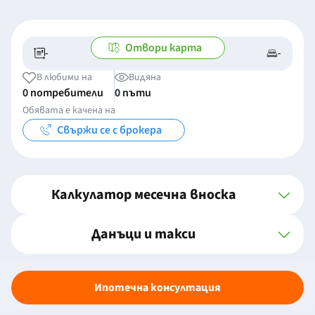
Отвори карта
-
-
-/-
-
В любими на
Видяна
0 потребители
0 пъти
Обявата е качена на
Свържи се с брокера
Калкулатор месечна вноска
Данъци и такси
Ипотечна консултация