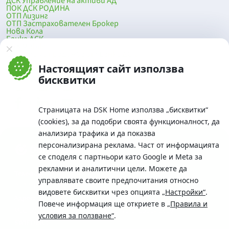
ДСК Управление на активи АД
ПОК ДСК РОДИНА
ОТП Лизинг
ОТП Застрахователен Брокер
Нова Кола
Банка ДСК
DSK Mobile
Оферти за продажба от Банка ДСК
Клонова мрежа и банкомати
Настоящият сайт използва
До началото на страницата
бисквитки
Страницата на DSK Home използва „бисквитки“
(cookies), за да подобри своята функционалност, да
анализира трафика и да показва
персонализирана реклама. Част от информацията
се споделя с партньори като Google и Meta за
рекламни и аналитични цели. Можете да
Телефон:
управлявате своите предпочитания относно
0700 10 375 / *2375
видовете бисквитки чрез опцията
„Настройки“
.
Aдрес:
Повече информация ще откриете в
„Правила и
Московска No.19 / ул. Г. Бенковски No. 5, София 1036
условия за ползване“
.
SWIFT/BIC: