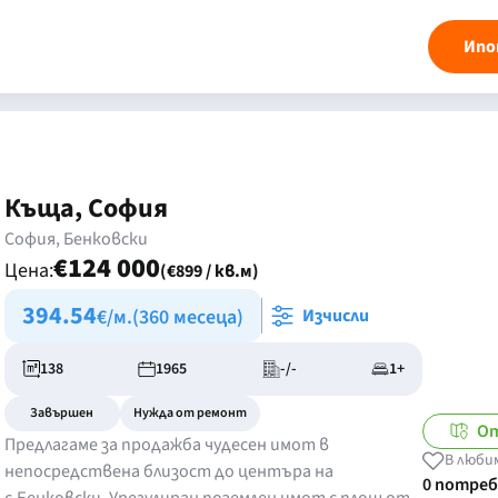
Ипо
Къща, София
София, Бенковски
€124 000
Цена:
(€899 / кв.м)
394.54
€/м.
(360 месеца)
Изчисли
138
1965
-/-
1+
Завършен
Нужда от ремонт
От
Предлагаме за продажба чудесен имот в
В люби
непосредствена близост до центъра на
0 потре