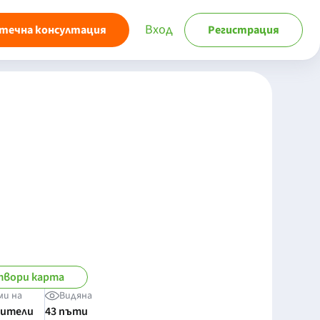
Вход
течна консултация
Регистрация
вори карта
ми на
Видяна
бители
43 пъти