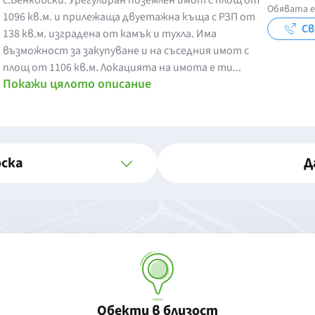
с.Бенковски. Урегулиран поземлен имот с площ от
Обявата е
1096 кв.м. и прилежаща двуетажна къща с РЗП от
Св
138 кв.м. изградена от камък и тухла. Има
възможност за закупуване и на съседния имот с
площ от 1106 кв.м. Локацията на имота е ти...
Покажи цялото описание
оска
Д
Обекти в близост