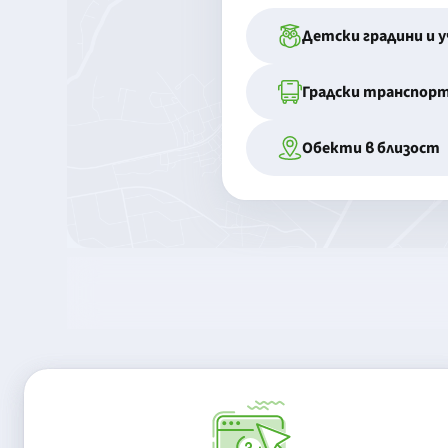
Детски градини и 
Градски транспор
Обекти в близост