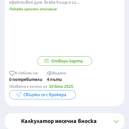
ефективен дом. Всяка къща е си...
Покажи цялото описание
Отвори карта
В любими на
Видяна
0 потребители
4 пъти
10 юни 2025
Обявата е качена на
Свържи се с брокера
Калкулатор месечна вноска