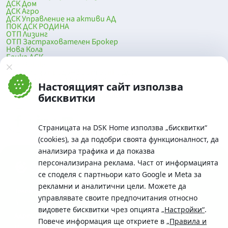
ДСК Дом
ДСК Агро
ДСК Управление на активи АД
ПОК ДСК РОДИНА
ОТП Лизинг
ОТП Застрахователен Брокер
Нова Кола
Банка ДСК
DSK Mobile
Оферти за продажба от Банка ДСК
Клонова мрежа и банкомати
Настоящият сайт използва
До началото на страницата
бисквитки
Страницата на DSK Home използва „бисквитки“
(cookies), за да подобри своята функционалност, да
анализира трафика и да показва
персонализирана реклама. Част от информацията
се споделя с партньори като Google и Meta за
рекламни и аналитични цели. Можете да
Телефон:
управлявате своите предпочитания относно
0700 10 375 / *2375
видовете бисквитки чрез опцията
„Настройки“
.
Aдрес:
Повече информация ще откриете в
„Правила и