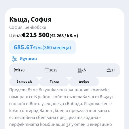
Къща, София
София, Бенковски
€215 500
Цена:
(€1 268 / кв.м)
685.67
€/м.
(360 месеца)
Изчисли
170
2025
-/-
1+
В строеж
Тухла
Добро
Представяме ви уникален жилищният комплекс,
намиращ се в район, който съчетава чист въздух,
спокойствие и усещане за свобода. Разположен е
южно от град Варна , което предлага топлина и
естествена светлина през цялата година –
перфектната комбинация за уютен и енергийно