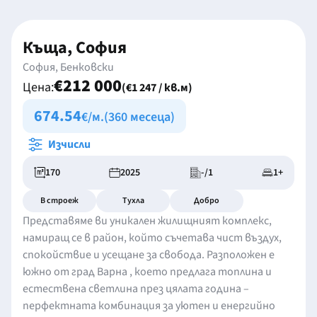
Къща, София
София, Бенковски
€212 000
Цена:
(€1 247 / кв.м)
674.54
€/м.
(360 месеца)
Изчисли
170
2025
-/1
1+
В строеж
Тухла
Добро
Представяме ви уникален жилищният комплекс,
намиращ се в район, който съчетава чист въздух,
спокойствие и усещане за свобода. Разположен е
южно от град Варна , което предлага топлина и
естествена светлина през цялата година –
перфектната комбинация за уютен и енергийно