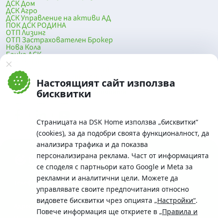
ДСК Дом
ДСК Агро
ДСК Управление на активи АД
ПОК ДСК РОДИНА
ОТП Лизинг
ОТП Застрахователен Брокер
Нова Кола
Банка ДСК
DSK Mobile
Оферти за продажба от Банка ДСК
Клонова мрежа и банкомати
Настоящият сайт използва
До началото на страницата
бисквитки
Страницата на DSK Home използва „бисквитки“
(cookies), за да подобри своята функционалност, да
анализира трафика и да показва
персонализирана реклама. Част от информацията
се споделя с партньори като Google и Meta за
рекламни и аналитични цели. Можете да
Телефон:
управлявате своите предпочитания относно
0700 10 375 / *2375
видовете бисквитки чрез опцията
„Настройки“
.
Aдрес:
Повече информация ще откриете в
„Правила и