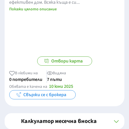
ефективен дом. Всяка къща е си...
Покажи цялото описание
Отвори карта
В любими на
Видяна
0 потребители
7 пъти
10 юни 2025
Обявата е качена на
Свържи се с брокера
Калкулатор месечна вноска