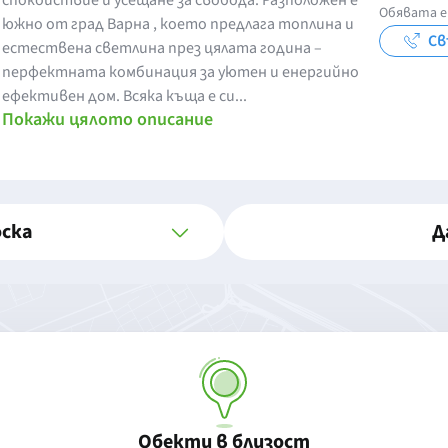
спокойствие и усещане за свобода. Разположен е
Обявата е
южно от град Варна , което предлага топлина и
Св
естествена светлина през цялата година –
перфектната комбинация за уютен и енергийно
ефективен дом. Всяка къща е си...
Покажи цялото описание
оска
Д
Обекти в близост