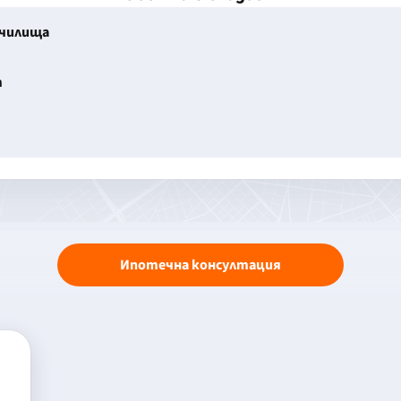
училища
т
Ипотечна консултация