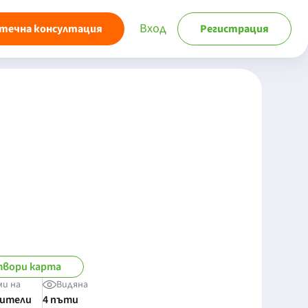
Вход
течна консултация
Регистрация
вори карта
ми на
Видяна
бители
4 пъти