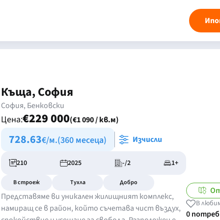
Ипо
Къща, София
София, Бенковски
€229 000
Цена:
(€1 090 / кв.м)
728.63
€/м.
(360 месеца)
Изчисли
210
2025
-/2
1+
В строеж
Тухла
Добро
От
Представяме ви уникален жилищният комплекс,
В люби
намиращ се в район, който съчетава чист въздух,
0 потре