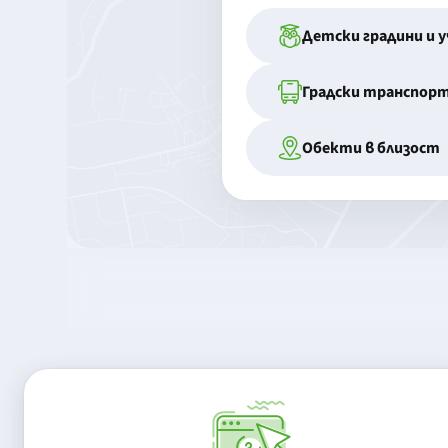
Детски градини и 
Градски транспор
Обекти в близост