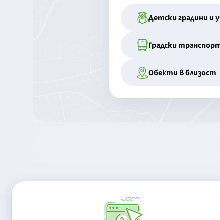
Детски градини и 
Градски транспор
Обекти в близост