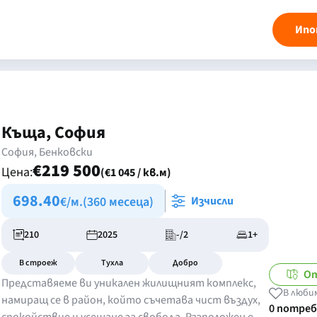
Ипо
Къща, София
София, Бенковски
€219 500
Цена:
(€1 045 / кв.м)
698.40
€/м.
(360 месеца)
Изчисли
210
2025
-/2
1+
В строеж
Тухла
Добро
От
Представяеме ви уникален жилищният комплекс,
В люби
намиращ се в район, който съчетава чист въздух,
0 потре