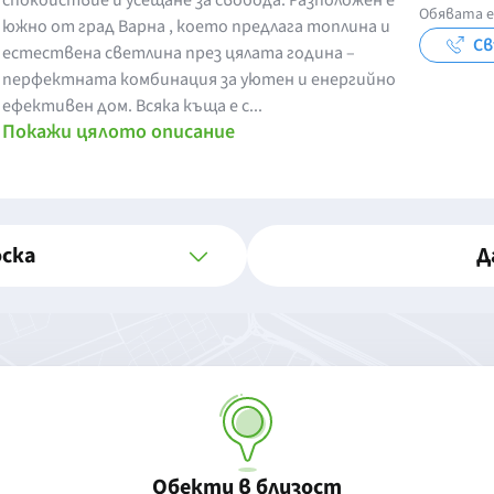
спокойствие и усещане за свобода. Разположен е
Обявата е
южно от град Варна , което предлага топлина и
Св
естествена светлина през цялата година –
перфектната комбинация за уютен и енергийно
ефективен дом. Всяка къща е с...
Покажи цялото описание
оска
Д
Обекти в близост