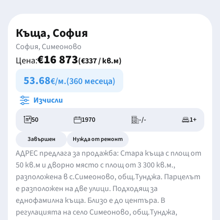
Къща, София
София, Симеоново
€16 873
Цена:
(€337 / кв.м)
53.68
€/м.
(360 месеца)
Изчисли
50
1970
-/-
1+
Завършен
Нужда от ремонт
АДРЕС предлага за продажба: Стара къща с площ от
50 кв.м и дворно място с площ от 3 300 кв.м.,
разположена в с.Симеоново, общ.Тунджа. Парцелът
е разположен на две улици. Подходящ за
еднофамилна къща. Близо е до центъра. В
регулацията на село Симеоново, общ.Тунджа,