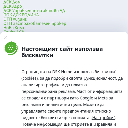
ДСК Дом
ДСК Агро
ДСК Управление на активи АД
ПОК ДСК РОДИНА
ОТП Лизинг
ОТП Застрахователен Брокер
Нова Кола
Банка ДСК
DSK Mobile
Оферти за продажба от Банка ДСК
Клонова мрежа и банкомати
Настоящият сайт използва
До началото на страницата
бисквитки
Страницата на DSK Home използва „бисквитки“
(cookies), за да подобри своята функционалност, да
анализира трафика и да показва
персонализирана реклама. Част от информацията
се споделя с партньори като Google и Meta за
рекламни и аналитични цели. Можете да
Телефон:
управлявате своите предпочитания относно
0700 10 375 / *2375
видовете бисквитки чрез опцията
„Настройки“
.
Aдрес:
Повече информация ще откриете в
„Правила и