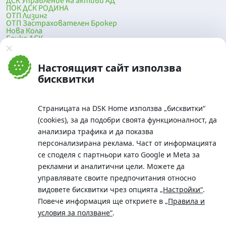
ДСК Управление на активи АД
ПОК ДСК РОДИНА
ОТП Лизинг
ОТП Застрахователен Брокер
Нова Кола
Банка ДСК
DSK Mobile
Оферти за продажба от Банка ДСК
Клонова мрежа и банкомати
Настоящият сайт използва
До началото на страницата
бисквитки
Страницата на DSK Home използва „бисквитки“
(cookies), за да подобри своята функционалност, да
анализира трафика и да показва
персонализирана реклама. Част от информацията
се споделя с партньори като Google и Meta за
рекламни и аналитични цели. Можете да
Телефон:
управлявате своите предпочитания относно
0700 10 375 / *2375
видовете бисквитки чрез опцията
„Настройки“
.
Aдрес:
Повече информация ще откриете в
„Правила и
Московска No.19 / ул. Г. Бенковски No. 5, София 1036
условия за ползване“
.
SWIFT/BIC: