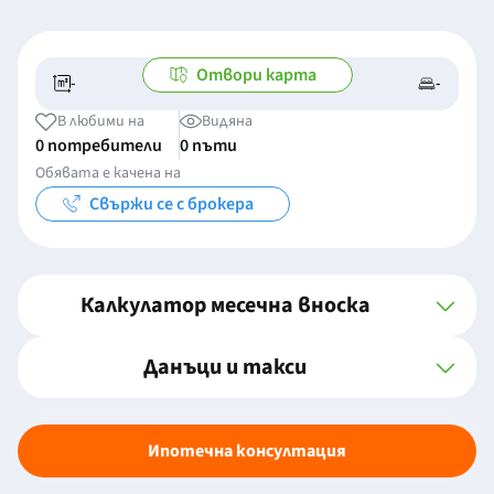
Отвори карта
-
-
-/-
-
В любими на
Видяна
0 потребители
0 пъти
Обявата е качена на
Свържи се с брокера
Калкулатор месечна вноска
Данъци и такси
Ипотечна консултация