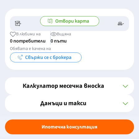
Отвори карта
-
-
-/-
-
В любими на
Видяна
0 потребители
0 пъти
Обявата е качена на
Свържи се с брокера
Калкулатор месечна вноска
Данъци и такси
Ипотечна консултация