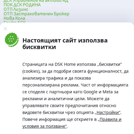
ДСК Управление на активи АД
ПОК ДСК РОДИНА
ОТП Лизинг
ОТП Застрахователен Брокер
Нова Кола
Банка ДСК
DSK Mobile
Оферти за продажба от Банка ДСК
Клонова мрежа и банкомати
Настоящият сайт използва
До началото на страницата
бисквитки
Страницата на DSK Home използва „бисквитки“
(cookies), за да подобри своята функционалност, да
анализира трафика и да показва
персонализирана реклама. Част от информацията
се споделя с партньори като Google и Meta за
рекламни и аналитични цели. Можете да
Телефон:
управлявате своите предпочитания относно
0700 10 375 / *2375
видовете бисквитки чрез опцията
„Настройки“
.
Aдрес:
Повече информация ще откриете в
„Правила и
Московска No.19 / ул. Г. Бенковски No. 5, София 1036
условия за ползване“
.
SWIFT/BIC: