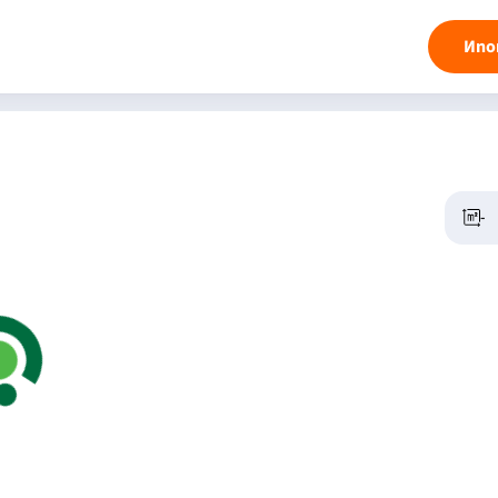
Ипо
-