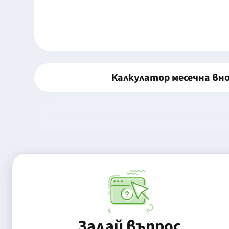
Калкулатор месечна вн
Задай въпрос