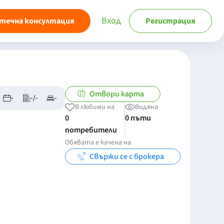
Вход
течна консултация
Регистрация
Отвори карта
-
-/-
-
В любими на
Видяна
0
0 пъти
потребители
Обявата е качена на
Свържи се с брокера