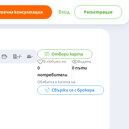
Вход
течна консултация
Регистрация
Отвори карта
-
-/-
-
В любими на
Видяна
0
0 пъти
потребители
Обявата е качена на
Свържи се с брокера