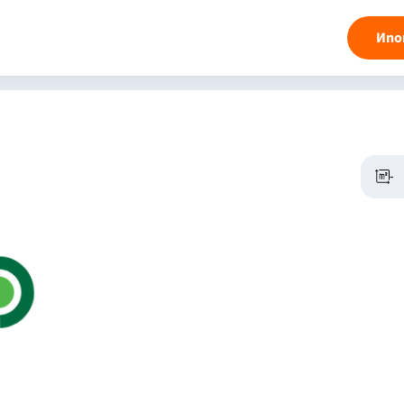
Ипо
-