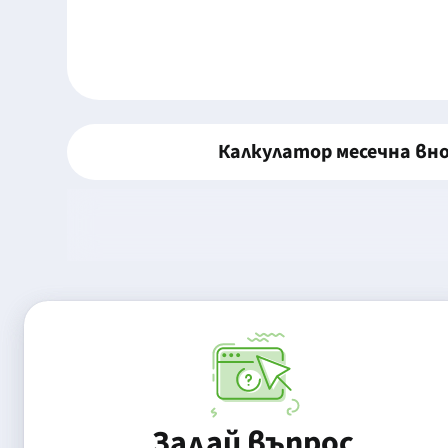
Калкулатор месечна вн
Задай въпрос