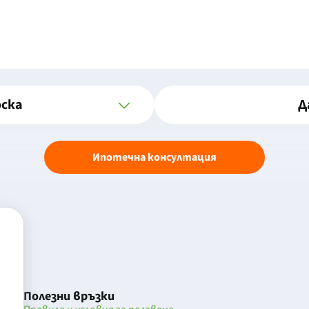
оска
Д
Ипотечна консултация
Полезни връзки