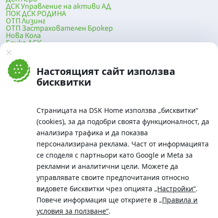
ДСК Управление на активи АД
ПОК ДСК РОДИНА
ОТП Лизинг
ОТП Застрахователен Брокер
Нова Кола
Банка ДСК
DSK Mobile
Оферти за продажба от Банка ДСК
Клонова мрежа и банкомати
Настоящият сайт използва
До началото на страницата
бисквитки
Страницата на DSK Home използва „бисквитки“
(cookies), за да подобри своята функционалност, да
анализира трафика и да показва
персонализирана реклама. Част от информацията
се споделя с партньори като Google и Meta за
рекламни и аналитични цели. Можете да
Телефон:
управлявате своите предпочитания относно
0700 10 375 / *2375
видовете бисквитки чрез опцията
„Настройки“
.
Aдрес:
Повече информация ще откриете в
„Правила и
Московска No.19 / ул. Г. Бенковски No. 5, София 1036
условия за ползване“
.