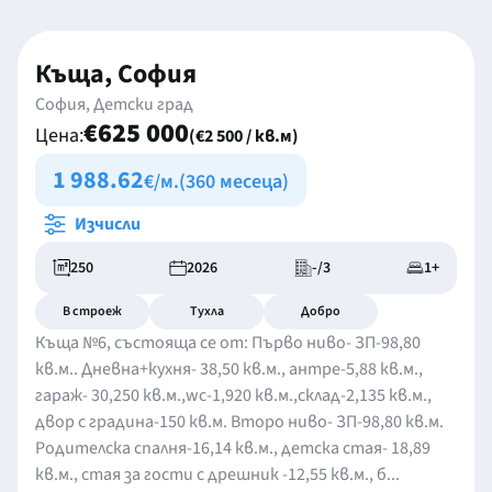
Къща, София
София, Детски град
€625 000
Цена:
(€2 500 / кв.м)
1 988.62
€/м.
(360 месеца)
Изчисли
250
2026
-/3
1+
В строеж
Тухла
Добро
Къща №6, състояща се от: Първо ниво- ЗП-98,80
кв.м.. Дневна+кухня- 38,50 кв.м., антре-5,88 кв.м.,
гараж- 30,250 кв.м.,wc-1,920 кв.м.,склад-2,135 кв.м.,
двор с градина-150 кв.м. Второ ниво- ЗП-98,80 кв.м.
Родителска спалня-16,14 кв.м., детска стая- 18,89
кв.м., стая за гости с дрешник -12,55 кв.м., б...