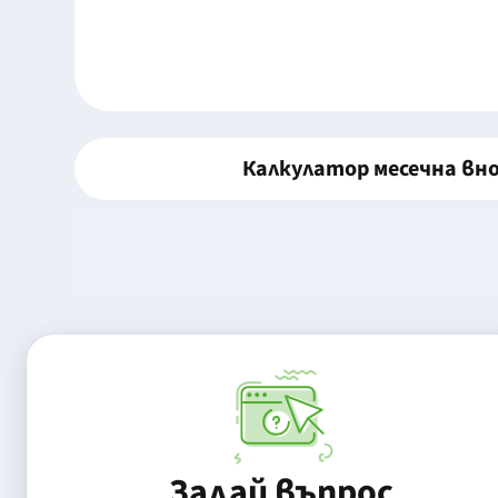
Калкулатор месечна вн
Задай въпрос