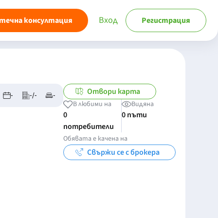
Вход
течна консултация
Регистрация
Отвори карта
-
-/-
-
В любими на
Видяна
0
0 пъти
потребители
Обявата е качена на
Свържи се с брокера