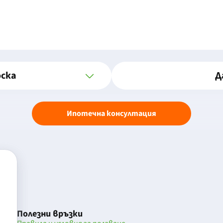
оска
Д
Ипотечна консултация
Полезни връзки