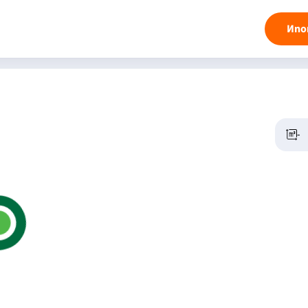
Ипо
-