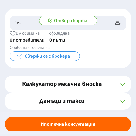
Отвори карта
-
-
-/-
-
В любими на
Видяна
0 потребители
0 пъти
Обявата е качена на
Свържи се с брокера
Калкулатор месечна вноска
Данъци и такси
Ипотечна консултация