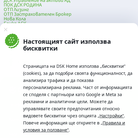
ДСК Управление на активи АД
ПОК ДСК РОДИНА
ОТП Лизинг
ОТП Застрахователен Брокер
Нова Кола
Банка ДСК
DSK Mobile
Оферти за продажба от Банка ДСК
Клонова мрежа и банкомати
Настоящият сайт използва
До началото на страницата
бисквитки
Страницата на DSK Home използва „бисквитки“
(cookies), за да подобри своята функционалност, да
анализира трафика и да показва
персонализирана реклама. Част от информацията
се споделя с партньори като Google и Meta за
рекламни и аналитични цели. Можете да
Телефон:
управлявате своите предпочитания относно
0700 10 375 / *2375
видовете бисквитки чрез опцията
„Настройки“
.
Aдрес:
Повече информация ще откриете в
„Правила и
Московска No.19 / ул. Г. Бенковски No. 5, София 1036
условия за ползване“
.
SWIFT/BIC: