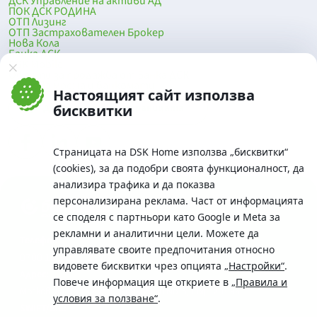
ДСК Управление на активи АД
ПОК ДСК РОДИНА
ОТП Лизинг
ОТП Застрахователен Брокер
Нова Кола
Банка ДСК
DSK Mobile
Оферти за продажба от Банка ДСК
Клонова мрежа и банкомати
Настоящият сайт използва
До началото на страницата
бисквитки
Страницата на DSK Home използва „бисквитки“
(cookies), за да подобри своята функционалност, да
анализира трафика и да показва
персонализирана реклама. Част от информацията
се споделя с партньори като Google и Meta за
рекламни и аналитични цели. Можете да
Телефон:
управлявате своите предпочитания относно
0700 10 375 / *2375
видовете бисквитки чрез опцията
„Настройки“
.
Aдрес:
Повече информация ще откриете в
„Правила и
Московска No.19 / ул. Г. Бенковски No. 5, София 1036
условия за ползване“
.
SWIFT/BIC: