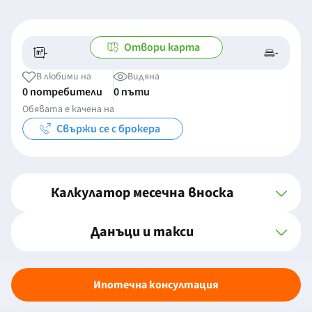
Отвори карта
-
-
-/-
-
В любими на
Видяна
0 потребители
0 пъти
Обявата е качена на
Свържи се с брокера
Калкулатор месечна вноска
Данъци и такси
Ипотечна консултация