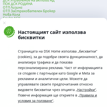
ДСК Управление на активи АД
ПОК ДСК РОДИНА
ОТП Лизинг
ОТП Застрахователен Брокер
Нова Кола
Банка ДСК
DSK Mobile
Оферти за продажба от Банка ДСК
Клонова мрежа и банкомати
Настоящият сайт използва
До началото на страницата
бисквитки
Страницата на DSK Home използва „бисквитки“
(cookies), за да подобри своята функционалност, да
анализира трафика и да показва
персонализирана реклама. Част от информацията
се споделя с партньори като Google и Meta за
рекламни и аналитични цели. Можете да
Телефон:
управлявате своите предпочитания относно
0700 10 375 / *2375
видовете бисквитки чрез опцията
„Настройки“
.
Aдрес:
Повече информация ще откриете в
„Правила и
Московска No.19 / ул. Г. Бенковски No. 5, София 1036
условия за ползване“
.
SWIFT/BIC: