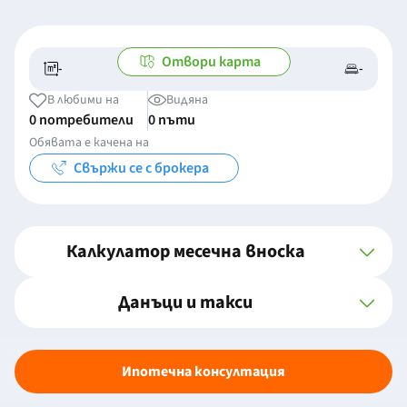
Отвори карта
-
-
-/-
-
В любими на
Видяна
0 потребители
0 пъти
Обявата е качена на
Свържи се с брокера
Калкулатор месечна вноска
Данъци и такси
Ипотечна консултация