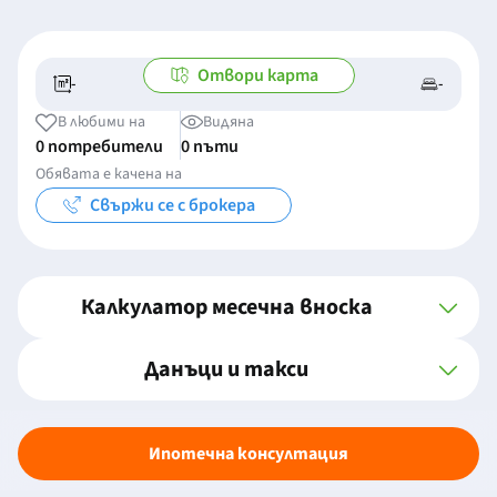
Отвори карта
-
-
-/-
-
В любими на
Видяна
0 потребители
0 пъти
Обявата е качена на
Свържи се с брокера
Калкулатор месечна вноска
Данъци и такси
Ипотечна консултация