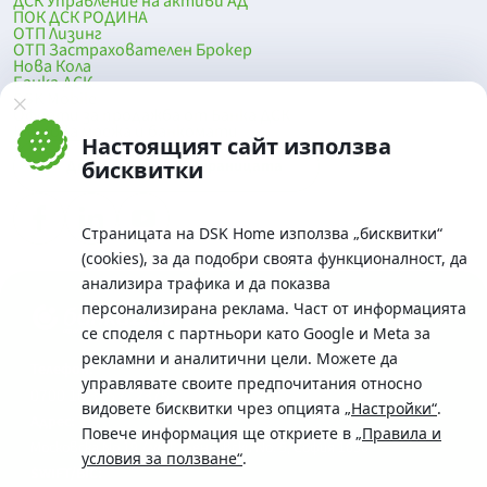
ДСК Управление на активи АД
ПОК ДСК РОДИНА
ОТП Лизинг
ОТП Застрахователен Брокер
Нова Кола
Банка ДСК
DSK Mobile
Оферти за продажба от Банка ДСК
Клонова мрежа и банкомати
Настоящият сайт използва
До началото на страницата
бисквитки
Страницата на DSK Home използва „бисквитки“
(cookies), за да подобри своята функционалност, да
анализира трафика и да показва
персонализирана реклама. Част от информацията
се споделя с партньори като Google и Meta за
рекламни и аналитични цели. Можете да
Телефон:
управлявате своите предпочитания относно
0700 10 375 / *2375
видовете бисквитки чрез опцията
„Настройки“
.
Aдрес:
Повече информация ще откриете в
„Правила и
Московска No.19 / ул. Г. Бенковски No. 5, София 1036
условия за ползване“
.
SWIFT/BIC: