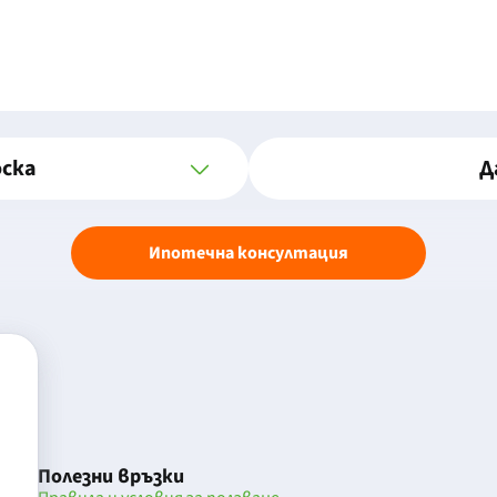
оска
Д
Ипотечна консултация
Полезни връзки