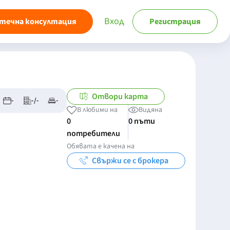
Вход
течна консултация
Регистрация
Отвори карта
-
-/-
-
В любими на
Видяна
0
0 пъти
потребители
Обявата е качена на
Свържи се с брокера