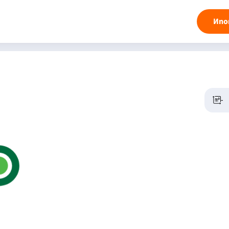
Ипо
-