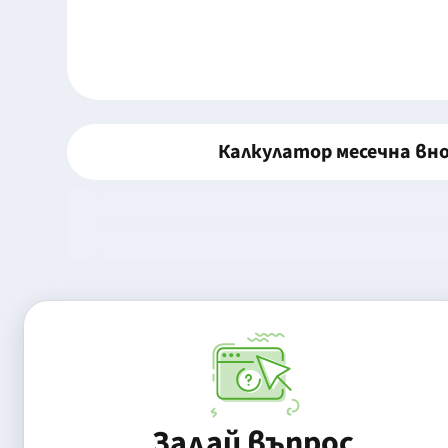
Калкулатор месечна вн
Задай въпрос