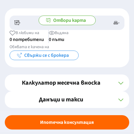
Отвори карта
-
-
-/-
-
В любими на
Видяна
0 потребители
0 пъти
Обявата е качена на
Свържи се с брокера
Калкулатор месечна вноска
Данъци и такси
Ипотечна консултация