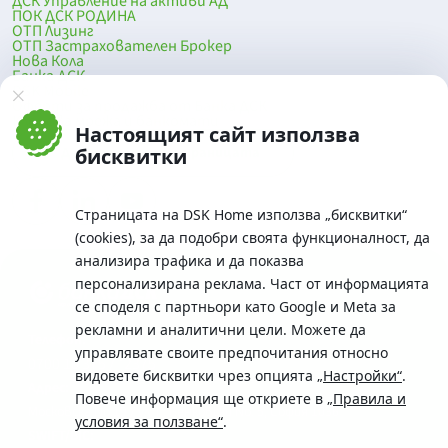
ДСК Управление на активи АД
ПОК ДСК РОДИНА
ОТП Лизинг
ОТП Застрахователен Брокер
Нова Кола
Банка ДСК
DSK Mobile
Оферти за продажба от Банка ДСК
Клонова мрежа и банкомати
Настоящият сайт използва
До началото на страницата
бисквитки
Страницата на DSK Home използва „бисквитки“
(cookies), за да подобри своята функционалност, да
анализира трафика и да показва
персонализирана реклама. Част от информацията
се споделя с партньори като Google и Meta за
рекламни и аналитични цели. Можете да
Телефон:
управлявате своите предпочитания относно
0700 10 375 / *2375
видовете бисквитки чрез опцията
„Настройки“
.
Aдрес:
Повече информация ще откриете в
„Правила и
Московска No.19 / ул. Г. Бенковски No. 5, София 1036
условия за ползване“
.
SWIFT/BIC: