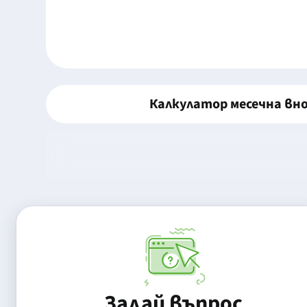
Калкулатор месечна вн
Задай въпрос