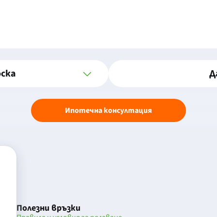
оска
Д
Ипотечна консултация
Полезни връзки