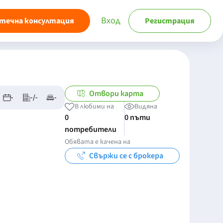
Вход
течна консултация
Регистрация
Отвори карта
-
-/-
-
В любими на
Видяна
0
0 пъти
потребители
Обявата е качена на
Свържи се с брокера