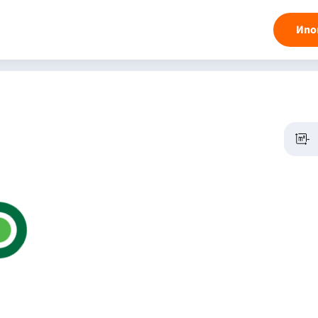
Ипо
-