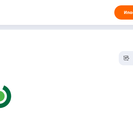
Ипо
-