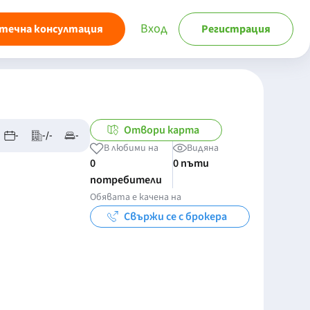
Вход
течна консултация
Регистрация
Отвори карта
-
-/-
-
В любими на
Видяна
0
0 пъти
потребители
Обявата е качена на
Свържи се с брокера