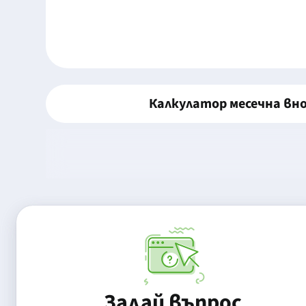
Калкулатор месечна вн
Задай въпрос