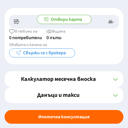
Отвори карта
-
-
-/-
-
В любими на
Видяна
0 потребители
0 пъти
Обявата е качена на
Свържи се с брокера
Калкулатор месечна вноска
Данъци и такси
Ипотечна консултация