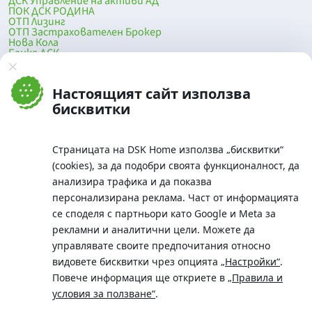
ДСК Управление на активи АД
ПОК ДСК РОДИНА
ОТП Лизинг
ОТП Застрахователен Брокер
Нова Кола
Банка ДСК
DSK Mobile
Оферти за продажба от Банка ДСК
Клонова мрежа и банкомати
Настоящият сайт използва
До началото на страницата
бисквитки
Страницата на DSK Home използва „бисквитки“
(cookies), за да подобри своята функционалност, да
анализира трафика и да показва
персонализирана реклама. Част от информацията
се споделя с партньори като Google и Meta за
рекламни и аналитични цели. Можете да
Телефон:
управлявате своите предпочитания относно
0700 10 375 / *2375
видовете бисквитки чрез опцията
„Настройки“
.
Aдрес:
Повече информация ще откриете в
„Правила и
Московска No.19 / ул. Г. Бенковски No. 5, София 1036
условия за ползване“
.
SWIFT/BIC: