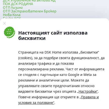
ДСК Управление на активи АД
ПОК ДСК РОДИНА
ОТП Лизинг
ОТП Застрахователен Брокер
Нова Кола
Банка ДСК
DSK Mobile
Оферти за продажба от Банка ДСК
Клонова мрежа и банкомати
Настоящият сайт използва
До началото на страницата
бисквитки
Страницата на DSK Home използва „бисквитки“
(cookies), за да подобри своята функционалност, да
анализира трафика и да показва
персонализирана реклама. Част от информацията
се споделя с партньори като Google и Meta за
рекламни и аналитични цели. Можете да
Телефон:
управлявате своите предпочитания относно
0700 10 375 / *2375
видовете бисквитки чрез опцията
„Настройки“
.
Aдрес:
Повече информация ще откриете в
„Правила и
Московска No.19 / ул. Г. Бенковски No. 5, София 1036
условия за ползване“
.
SWIFT/BIC: