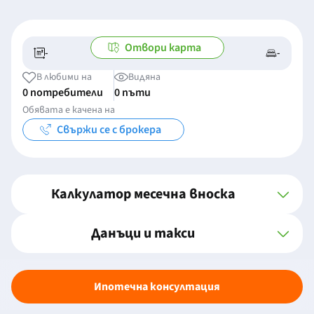
Отвори карта
-
-
-/-
-
В любими на
Видяна
0 потребители
0 пъти
Обявата е качена на
Свържи се с брокера
Калкулатор месечна вноска
Данъци и такси
Ипотечна консултация