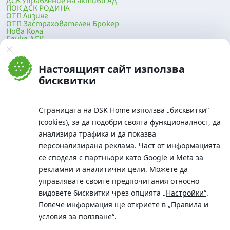
ДСК Управление на активи АД
ПОК ДСК РОДИНА
ОТП Лизинг
ОТП Застрахователен Брокер
Нова Кола
Банка ДСК
DSK Mobile
Оферти за продажба от Банка ДСК
Клонова мрежа и банкомати
Настоящият сайт използва
До началото на страницата
бисквитки
Страницата на DSK Home използва „бисквитки“
(cookies), за да подобри своята функционалност, да
анализира трафика и да показва
персонализирана реклама. Част от информацията
се споделя с партньори като Google и Meta за
рекламни и аналитични цели. Можете да
Телефон:
управлявате своите предпочитания относно
0700 10 375 / *2375
видовете бисквитки чрез опцията
„Настройки“
.
Aдрес:
Повече информация ще откриете в
„Правила и
Московска No.19 / ул. Г. Бенковски No. 5, София 1036
условия за ползване“
.
SWIFT/BIC: