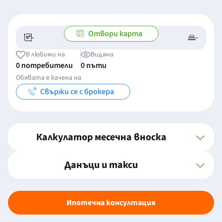
Отвори карта
-
-
-/-
-
В любими на
Видяна
0 потребители
0 пъти
Обявата е качена на
Свържи се с брокера
Калкулатор месечна вноска
Данъци и такси
Ипотечна консултация