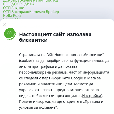
ДСК Управление на активи АД
ПОК ДСК РОДИНА
ОТП Лизинг
ОТП Застрахователен Брокер
Нова Кола
Банка ДСК
DSK Mobile
Оферти за продажба от Банка ДСК
Клонова мрежа и банкомати
Настоящият сайт използва
До началото на страницата
бисквитки
Страницата на DSK Home използва „бисквитки“
(cookies), за да подобри своята функционалност, да
анализира трафика и да показва
персонализирана реклама. Част от информацията
се споделя с партньори като Google и Meta за
рекламни и аналитични цели. Можете да
Телефон:
управлявате своите предпочитания относно
0700 10 375 / *2375
видовете бисквитки чрез опцията
„Настройки“
.
Aдрес:
Повече информация ще откриете в
„Правила и
Московска No.19 / ул. Г. Бенковски No. 5, София 1036
условия за ползване“
.
SWIFT/BIC: