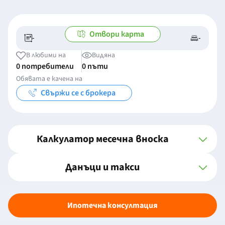
Отвори карта
-
-
-/-
-
В любими на
Видяна
0 потребители
0 пъти
Обявата е качена на
Свържи се с брокера
Калкулатор месечна вноска
Данъци и такси
Ипотечна консултация