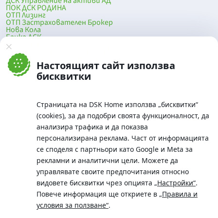
ДСК Управление на активи АД
ПОК ДСК РОДИНА
ОТП Лизинг
ОТП Застрахователен Брокер
Нова Кола
Банка ДСК
DSK Mobile
Оферти за продажба от Банка ДСК
Клонова мрежа и банкомати
Настоящият сайт използва
До началото на страницата
бисквитки
Страницата на DSK Home използва „бисквитки“
(cookies), за да подобри своята функционалност, да
анализира трафика и да показва
персонализирана реклама. Част от информацията
се споделя с партньори като Google и Meta за
рекламни и аналитични цели. Можете да
Телефон:
управлявате своите предпочитания относно
0700 10 375 / *2375
видовете бисквитки чрез опцията
„Настройки“
.
Aдрес:
Повече информация ще откриете в
„Правила и
Московска No.19 / ул. Г. Бенковски No. 5, София 1036
условия за ползване“
.
SWIFT/BIC: