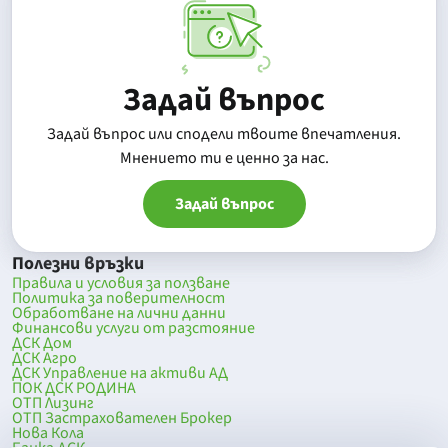
Задай въпрос
Задай въпрос или сподели твоите впечатления.
Mнението ти е ценно за нас.
Задай въпрос
Полезни връзки
Правила и условия за ползване
Политика за поверителност
Обработване на лични данни
Финансови услуги от разстояние
ДСК Дом
ДСК Агро
ДСК Управление на активи АД
ПОК ДСК РОДИНА
ОТП Лизинг
ОТП Застрахователен Брокер
Нова Кола