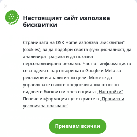
Банка ДСК
DSK Mobile
Оферти за продажба от Банка ДСК
Клонова мрежа и банкомати
Настоящият сайт използва
До началото на страницата
бисквитки
Страницата на DSK Home използва „бисквитки“
(cookies), за да подобри своята функционалност, да
анализира трафика и да показва
персонализирана реклама. Част от информацията
се споделя с партньори като Google и Meta за
рекламни и аналитични цели. Можете да
Телефон:
управлявате своите предпочитания относно
0700 10 375 / *2375
видовете бисквитки чрез опцията
„Настройки“
.
Aдрес:
Повече информация ще откриете в
„Правила и
Московска No.19 / ул. Г. Бенковски No. 5, София 1036
условия за ползване“
.
SWIFT/BIC:
BIC/SWIFT на Банка ДСК: STSABGSF
Приемам всички
© 2026 „Банка ДСК“ АД