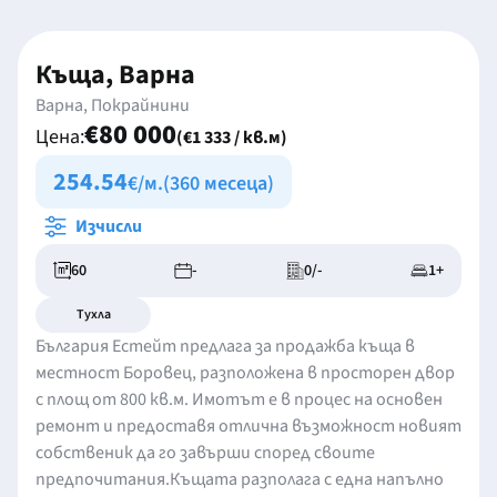
Къща, Варна
Варна, Покрайнини
€80 000
Цена:
(€1 333 / кв.м)
254.54
€/м.
(360 месеца)
Изчисли
60
-
0/-
1+
Тухла
България Естейт предлага за продажба къща в
местност Боровец, разположена в просторен двор
с площ от 800 кв.м. Имотът е в процес на основен
ремонт и предоставя отлична възможност новият
собственик да го завърши според своите
предпочитания.Къщата разполага с една напълно