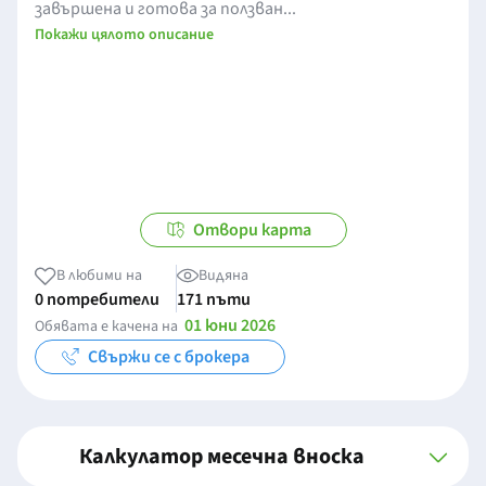
завършена и готова за ползван...
Покажи цялото описание
Отвори карта
В любими на
Видяна
0 потребители
171 пъти
01 юни 2026
Обявата е качена на
Свържи се с брокера
Калкулатор месечна вноска