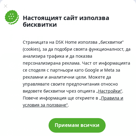
Банка ДСК
DSK Mobile
Оферти за продажба от Банка ДСК
Клонова мрежа и банкомати
Настоящият сайт използва
До началото на страницата
бисквитки
Страницата на DSK Home използва „бисквитки“
(cookies), за да подобри своята функционалност, да
анализира трафика и да показва
персонализирана реклама. Част от информацията
се споделя с партньори като Google и Meta за
рекламни и аналитични цели. Можете да
Телефон:
управлявате своите предпочитания относно
0700 10 375 / *2375
видовете бисквитки чрез опцията
„Настройки“
.
Aдрес:
Повече информация ще откриете в
„Правила и
Московска No.19 / ул. Г. Бенковски No. 5, София 1036
условия за ползване“
.
SWIFT/BIC:
BIC/SWIFT на Банка ДСК: STSABGSF
Приемам всички
© 2026 „Банка ДСК“ АД