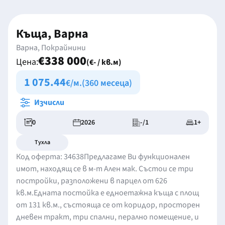
Къща, Варна
Варна, Покрайнини
€338 000
Цена:
(€- / кв.м)
1 075.44
€/м.
(360 месеца)
Изчисли
0
2026
-/1
1+
Тухла
Код оферта: 34638Предлагаме Ви функционален
имот, находящ се в м-т Ален мак. Състои се три
постройки, разположени в парцел от 626
кв.м.Едната постойка е едноетажна къща с площ
от 131 кв.м., състояща се от коридор, просторен
дневен тракт, три спални, перално помещение, и