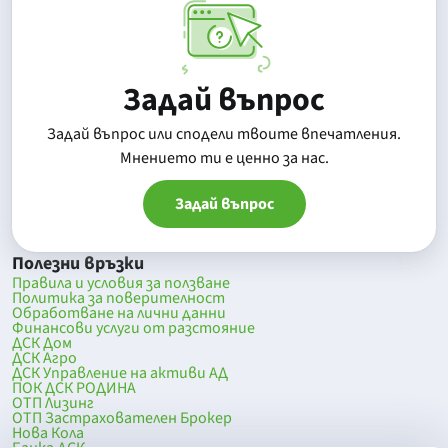
Задай въпрос
Задай въпрос или сподели твоите впечатления.
Mнението ти е ценно за нас.
Задай въпрос
Полезни връзки
Правила и условия за ползване
Политика за поверителност
Обработване на лични данни
Финансови услуги от разстояние
ДСК Дом
ДСК Агро
ДСК Управление на активи АД
ПОК ДСК РОДИНА
ОТП Лизинг
ОТП Застрахователен Брокер
Нова Кола