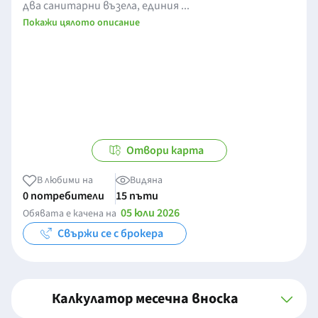
два санитарни възела, единия ...
Покажи цялото описание
Отвори карта
В любими на
Видяна
0 потребители
15 пъти
05 юли 2026
Обявата е качена на
Свържи се с брокера
Калкулатор месечна вноска