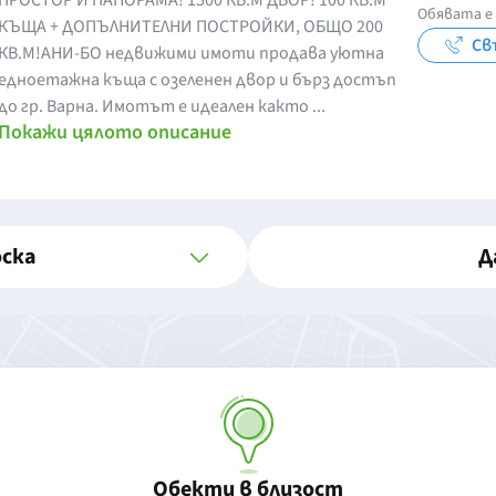
ПРОСТОР И ПАНОРАМА! 1500 КВ.М ДВОР! 100 КВ.М
Обявата е 
КЪЩА + ДОПЪЛНИТЕЛНИ ПОСТРОЙКИ, ОБЩО 200
Св
КВ.М!АНИ-БО недвижими имоти продава уютна
едноетажна къща с озеленен двор и бърз достъп
до гр. Варна. Имотът е идеален както ...
Покажи цялото описание
оска
Д
Обекти в близост