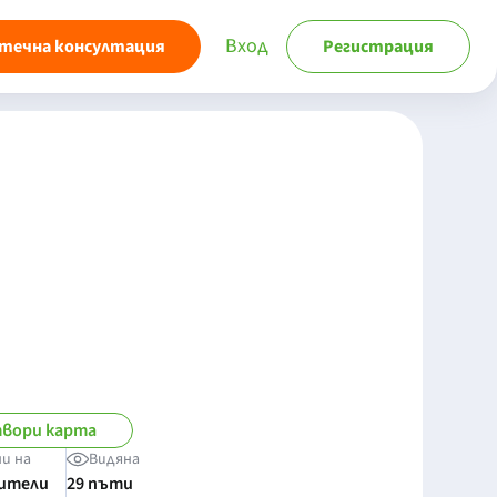
Вход
течна консултация
Регистрация
вори карта
и на
Видяна
бители
29 пъти