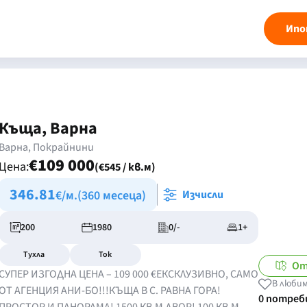
Ипо
Къща, Варна
Варна, Покрайнини
€109 000
Цена:
(€545 / кв.м)
346.81
€/м.
(360 месеца)
Изчисли
200
1980
0/-
1+
Тухла
Ток
От
СУПЕР ИЗГОДНА ЦЕНА – 109 000 €ЕКСКЛУЗИВНО, САМО
В любим
ОТ АГЕНЦИЯ АНИ-БО!!!КЪЩА В С. РАВНА ГОРА!
0 потре