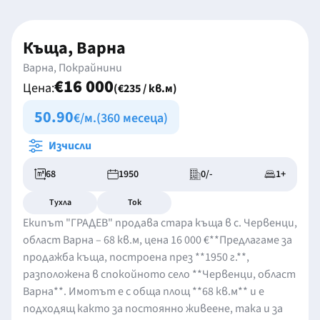
Къща, Варна
Варна, Покрайнини
€16 000
Цена:
(€235 / кв.м)
50.90
€/м.
(360 месеца)
Изчисли
68
1950
0/-
1+
Тухла
Ток
Екипът "ГРАДЕВ" продава стара къща в с. Червенци,
област Варна – 68 кв.м, цена 16 000 €**Предлагаме за
продажба къща, построена през **1950 г.**,
разположена в спокойното село **Червенци, област
Варна**. Имотът е с обща площ **68 кв.м** и е
подходящ както за постоянно живеене, така и за