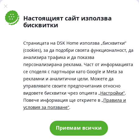
Банка ДСК
DSK Mobile
Оферти за продажба от Банка ДСК
Клонова мрежа и банкомати
Настоящият сайт използва
До началото на страницата
бисквитки
Страницата на DSK Home използва „бисквитки“
(cookies), за да подобри своята функционалност, да
анализира трафика и да показва
персонализирана реклама. Част от информацията
се споделя с партньори като Google и Meta за
рекламни и аналитични цели. Можете да
Телефон:
управлявате своите предпочитания относно
0700 10 375 / *2375
видовете бисквитки чрез опцията
„Настройки“
.
Aдрес:
Повече информация ще откриете в
„Правила и
Московска No.19 / ул. Г. Бенковски No. 5, София 1036
условия за ползване“
.
SWIFT/BIC:
BIC/SWIFT на Банка ДСК: STSABGSF
Приемам всички
© 2026 „Банка ДСК“ АД