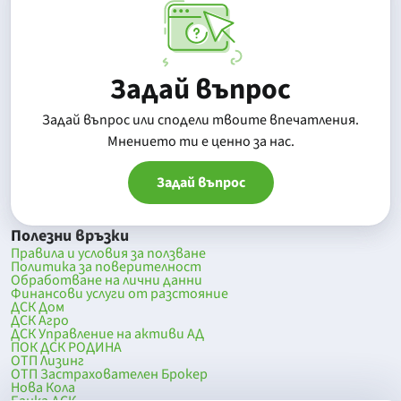
Задай въпрос
Задай въпрос или сподели твоите впечатления.
Mнението ти е ценно за нас.
Задай въпрос
Полезни връзки
Правила и условия за ползване
Политика за поверителност
Обработване на лични данни
Финансови услуги от разстояние
ДСК Дом
ДСК Агро
ДСК Управление на активи АД
ПОК ДСК РОДИНА
ОТП Лизинг
ОТП Застрахователен Брокер
Нова Кола