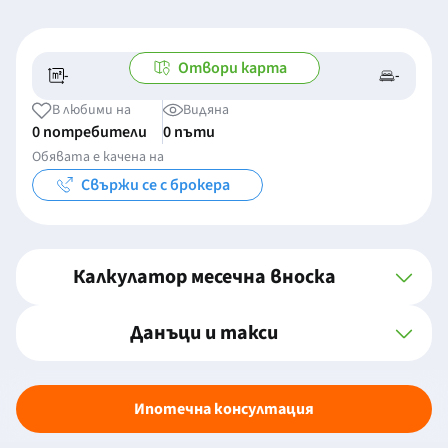
Отвори карта
-
-
-/-
-
В любими на
Видяна
0 потребители
0 пъти
Обявата е качена на
Свържи се с брокера
Калкулатор месечна вноска
Данъци и такси
Ипотечна консултация