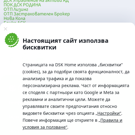
ДСК Управление на активи АД
ПОК ДСК РОДИНА
ОТП Лизинг
ОТП Застрахователен Брокер
Нова Кола
Банка ДСК
DSK Mobile
Оферти за продажба от Банка ДСК
Клонова мрежа и банкомати
Настоящият сайт използва
До началото на страницата
бисквитки
Страницата на DSK Home използва „бисквитки“
(cookies), за да подобри своята функционалност, да
анализира трафика и да показва
персонализирана реклама. Част от информацията
се споделя с партньори като Google и Meta за
рекламни и аналитични цели. Можете да
Телефон:
управлявате своите предпочитания относно
0700 10 375 / *2375
видовете бисквитки чрез опцията
„Настройки“
.
Aдрес:
Повече информация ще откриете в
„Правила и
Московска No.19 / ул. Г. Бенковски No. 5, София 1036
условия за ползване“
.
SWIFT/BIC: