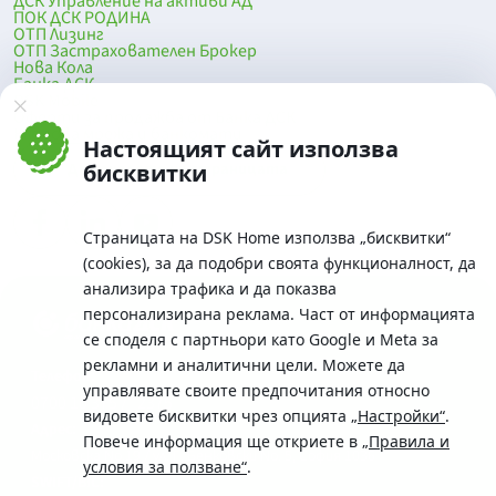
ДСК Управление на активи АД
ПОК ДСК РОДИНА
ОТП Лизинг
ОТП Застрахователен Брокер
Нова Кола
Банка ДСК
DSK Mobile
Оферти за продажба от Банка ДСК
Клонова мрежа и банкомати
Настоящият сайт използва
До началото на страницата
бисквитки
Страницата на DSK Home използва „бисквитки“
(cookies), за да подобри своята функционалност, да
анализира трафика и да показва
персонализирана реклама. Част от информацията
се споделя с партньори като Google и Meta за
рекламни и аналитични цели. Можете да
Телефон:
управлявате своите предпочитания относно
0700 10 375 / *2375
видовете бисквитки чрез опцията
„Настройки“
.
Aдрес:
Повече информация ще откриете в
„Правила и
Московска No.19 / ул. Г. Бенковски No. 5, София 1036
условия за ползване“
.
SWIFT/BIC: