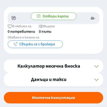
Отвори карта
-
-
-/-
-
В любими на
Видяна
0 потребители
0 пъти
Обявата е качена на
Свържи се с брокера
Калкулатор месечна вноска
Данъци и такси
Ипотечна консултация