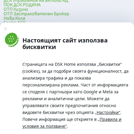
ДСК Управление на активи АД
ПОК ДСК РОДИНА
ОТП Лизинг
ОТП Застрахователен Брокер
Нова Кола
Банка ДСК
DSK Mobile
Оферти за продажба от Банка ДСК
Клонова мрежа и банкомати
Настоящият сайт използва
До началото на страницата
бисквитки
Страницата на DSK Home използва „бисквитки“
(cookies), за да подобри своята функционалност, да
анализира трафика и да показва
персонализирана реклама. Част от информацията
се споделя с партньори като Google и Meta за
рекламни и аналитични цели. Можете да
Телефон:
управлявате своите предпочитания относно
0700 10 375 / *2375
видовете бисквитки чрез опцията
„Настройки“
.
Aдрес:
Повече информация ще откриете в
„Правила и
Московска No.19 / ул. Г. Бенковски No. 5, София 1036
условия за ползване“
.
SWIFT/BIC: