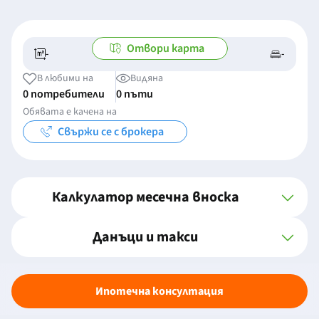
Отвори карта
-
-
-/-
-
В любими на
Видяна
0 потребители
0 пъти
Обявата е качена на
Свържи се с брокера
Калкулатор месечна вноска
Данъци и такси
Ипотечна консултация