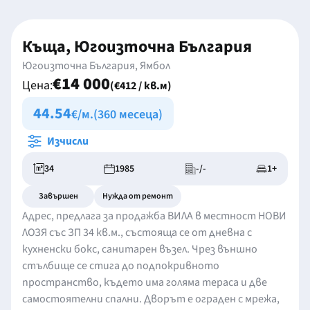
Къща, Югоизточна България
Югоизточна България, Ямбол
€14 000
Цена:
(€412 / кв.м)
44.54
€/м.
(360 месеца)
Изчисли
34
1985
-/-
1+
Завършен
Нужда от ремонт
Адрес, предлага за продажба ВИЛА в местност НОВИ
ЛОЗЯ със ЗП 34 кв.м., състояща се от дневна с
кухненски бокс, санитарен възел. Чрез външно
стълбище се стига до подпокривното
пространство, където има голяма тераса и две
самостоятелни спални. Дворът е ограден с мрежа,