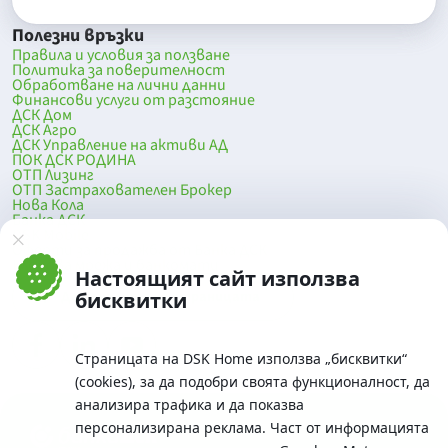
Полезни връзки
Правила и условия за ползване
Политика за поверителност
Обработване на лични данни
Финансови услуги от разстояние
ДСК Дом
ДСК Агро
ДСК Управление на активи АД
ПОК ДСК РОДИНА
ОТП Лизинг
ОТП Застрахователен Брокер
Нова Кола
Банка ДСК
DSK Mobile
Оферти за продажба от Банка ДСК
Клонова мрежа и банкомати
Настоящият сайт използва
До началото на страницата
бисквитки
Страницата на DSK Home използва „бисквитки“
(cookies), за да подобри своята функционалност, да
анализира трафика и да показва
персонализирана реклама. Част от информацията