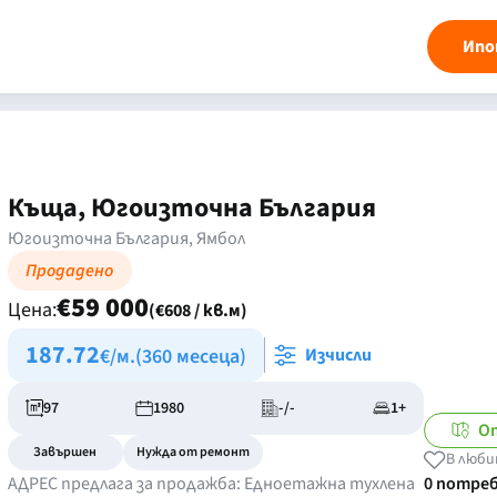
Ипо
Къща, Югоизточна България
Югоизточна България, Ямбол
Продадено
€59 000
Цена:
(€608 / кв.м)
187.72
€/м.
(360 месеца)
Изчисли
97
1980
-/-
1+
О
Завършен
Нужда от ремонт
В люби
АДРЕС предлага за продажба: Едноетажна тухлена
0 потре