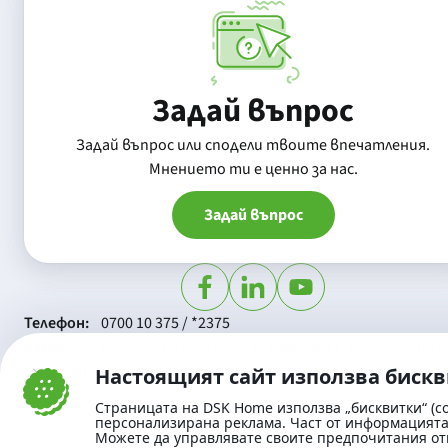
Задай въпрос
Задай въпрос или сподели твоите впечатления.
Mнението ти е ценно за нас.
Задай въпрос
Телефон:
0700 10 375 / *2375
Aдрес:
Московска No.19 / ул. Г. Бенковски No. 5, София 1
SWIFT/BIC:
BIC/SWIFT на Банка ДСК: STSABGSF
Настоящият сайт използва биск
Страницата на DSK Home използва „бисквитки“ (co
персонализирана реклама. Част от информацията 
Можете да управлявате своите предпочитания от