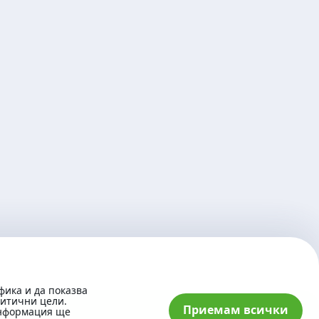
фика и да показва
литични цели.
Приемам всички
информация ще