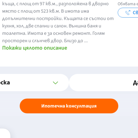
къща, с площ от 97 кв.м., разположена в дворно
Обявата е
място с площ от 523 кв.м. В имота има
Св
допълнителни постройки. Къщата се състои от
кухня, хол, две спални и салон. Външна баня и
тоалетна. Имота е за основен ремонт. Голям
просторен и слънчев двор. Близо до ...
Покажи цялото описание
оска
Д
Ипотечна консултация