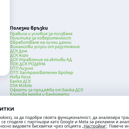
Полезни връзки
Правила и условия за ползване
Политика за поверителност
Обработване на лични данни
Финансови услуги от разстояние
ДСК Дом
ДСК Агро
ДСК Управление на активи АД
ПОК ДСК РОДИНА
ОТП Лизинг
ОТП Застрахователен Брокер
Нова Кола
Банка ДСК
DSK Mobile
Оферти за продажба от Банка ДСК
Клонова мрежа и банкомати
036
До началото на страницата
витки
okies), за да подобри своята функционалност, да анализира тра
се споделя с партньори като Google и Meta за рекламни и ана
носно видовете бисквитки чрез опцията
„Настройки“
. Повече 