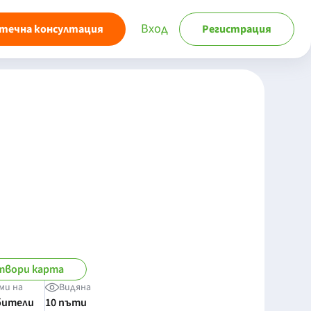
Вход
течна консултация
Регистрация
твори карта
ми на
Видяна
бители
10 пъти